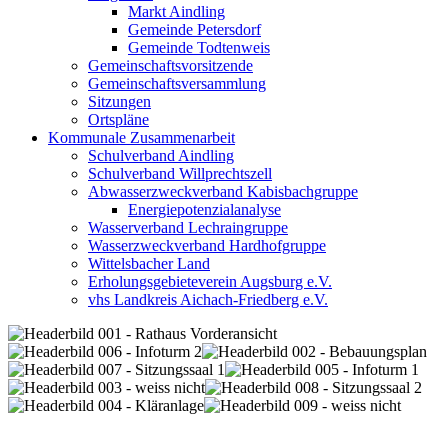
Markt Aindling
Gemeinde Petersdorf
Gemeinde Todtenweis
Gemeinschaftsvorsitzende
Gemeinschaftsversammlung
Sitzungen
Ortspläne
Kommunale Zusammenarbeit
Schulverband Aindling
Schulverband Willprechtszell
Abwasserzweckverband Kabisbachgruppe
Energiepotenzialanalyse
Wasserverband Lechraingruppe
Wasserzweckverband Hardhofgruppe
Wittelsbacher Land
Erholungsgebieteverein Augsburg e.V.
vhs Landkreis Aichach-Friedberg e.V.