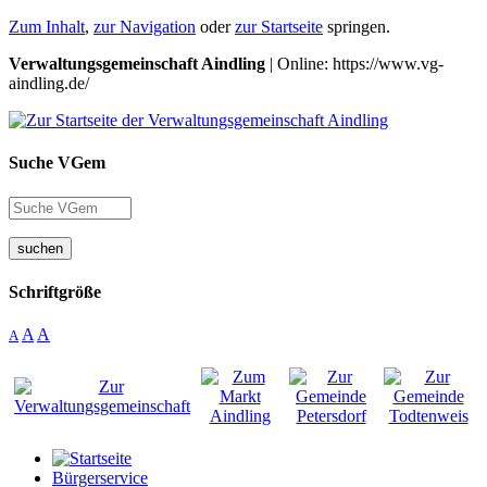
Zum Inhalt
,
zur Navigation
oder
zur Startseite
springen.
Verwaltungsgemeinschaft Aindling
| Online: https://www.vg-
aindling.de/
Suche VGem
suchen
Schriftgröße
A
A
A
Bürgerservice