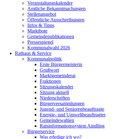
Veranstaltungskalender
Amtliche Bekanntmachungen
Stellenangebot
Öffentliche Ausschreibungen
Infos & Tipps
Marktbote
Gemeindepublikationen
Pressespiegel
Kommunalwahl 2026
Rathaus & Service
Kommunalpolitik
Erste Bürgermeisterin
Grußwort
Marktgemeinderat
Fraktionen
Sitzungskalender
Sitzung aktuell
Niederschriften
Bürgerversammlungen
Jugend- und Seniorenbeauftragte
Energie- und Umweltbeauftragter
Gemeindewahlen
Ratsinformationssystem Aindling
Bürgerservice
Was erledige ich wo?