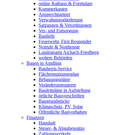
online Rathaus & Formulare
Kummerkasten
Ansprechpartner
Verwaltungsgliederung
Satzungen & Verordnungen
Ver- und Entsorgung
Bauhöfe
Feuerwehr, First Responder
Notrufe & Notdienste
Landratsamt Aichach-Friedberg
weitere Behörden
Bauen in Aindling
Bauherrn-Service
Flächennutzungsplan
Bebauungspläne
Veränderungssperre
Bauleitpläne in Aufstellung
örtliche Bauvorschriften
Baugrundstücke
Klimaschutz, PV, Solar
Öffentliche Bauvorhaben
Finanzen
Haushalt
Steuer- & Abgabensätze
Zahlungsverkehr