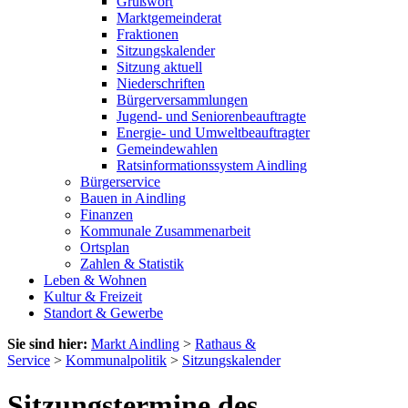
Grußwort
Marktgemeinderat
Fraktionen
Sitzungskalender
Sitzung aktuell
Niederschriften
Bürgerversammlungen
Jugend- und Seniorenbeauftragte
Energie- und Umweltbeauftragter
Gemeindewahlen
Ratsinformationssystem Aindling
Bürgerservice
Bauen in Aindling
Finanzen
Kommunale Zusammenarbeit
Ortsplan
Zahlen & Statistik
Leben & Wohnen
Kultur & Freizeit
Standort & Gewerbe
Sie sind hier:
Markt Aindling
>
Rathaus &
Service
>
Kommunalpolitik
>
Sitzungskalender
Sitzungstermine des