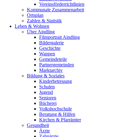
Vereinsförderrichtlinien
Kommunale Zusammenarbeit
Ortsplan
Zahlen & Statistik
Leben & Wohnen
Über Aindling
Filmportrait Aindling
Bildergalerie
Geschichte
Wappen
Gemeindeteile
Partnergemeinden
Marktarchiv
Bildung & Soziales
Kinderbetreuung
Schulen
Jugend
Senioren
Bücherei
Volkshochschule
Beratung & Hilfen
Kirchen & Pfarrämter
Gesundheit
Ärzte
Zahnärzte