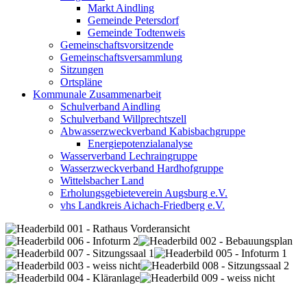
Markt Aindling
Gemeinde Petersdorf
Gemeinde Todtenweis
Gemeinschaftsvorsitzende
Gemeinschaftsversammlung
Sitzungen
Ortspläne
Kommunale Zusammenarbeit
Schulverband Aindling
Schulverband Willprechtszell
Abwasserzweckverband Kabisbachgruppe
Energiepotenzialanalyse
Wasserverband Lechraingruppe
Wasserzweckverband Hardhofgruppe
Wittelsbacher Land
Erholungsgebieteverein Augsburg e.V.
vhs Landkreis Aichach-Friedberg e.V.