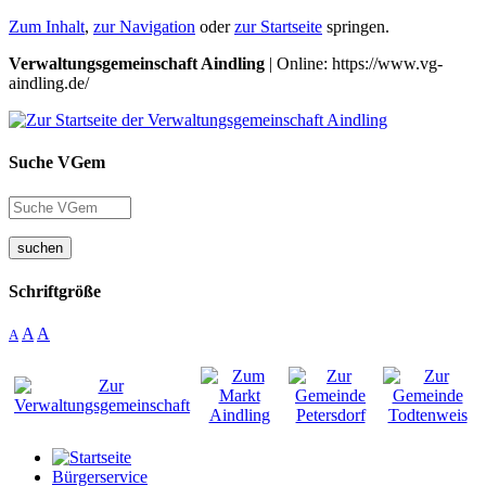
Zum Inhalt
,
zur Navigation
oder
zur Startseite
springen.
Verwaltungsgemeinschaft Aindling
| Online: https://www.vg-
aindling.de/
Suche VGem
suchen
Schriftgröße
A
A
A
Bürgerservice