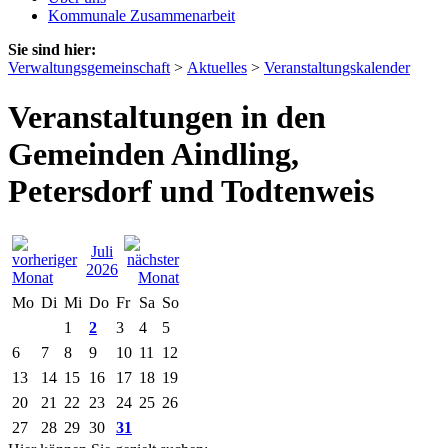
Kommunale Zusammenarbeit
Sie sind hier:
Verwaltungsgemeinschaft
>
Aktuelles
>
Veranstaltungskalender
Veranstaltungen in den
Gemeinden Aindling,
Petersdorf und Todtenweis
Juli
2026
Mo
Di
Mi
Do
Fr
Sa
So
1
2
3
4
5
6
7
8
9
10
11
12
13
14
15
16
17
18
19
20
21
22
23
24
25
26
27
28
29
30
31