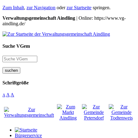
Zum Inhalt
,
zur Navigation
oder
zur Startseite
springen.
Verwaltungsgemeinschaft Aindling
| Online: https://www.vg-
aindling.de/
Suche VGem
suchen
Schriftgröße
A
A
A
Bürgerservice