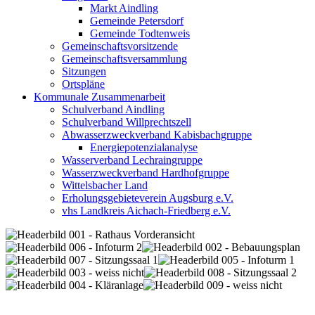
Markt Aindling
Gemeinde Petersdorf
Gemeinde Todtenweis
Gemeinschaftsvorsitzende
Gemeinschaftsversammlung
Sitzungen
Ortspläne
Kommunale Zusammenarbeit
Schulverband Aindling
Schulverband Willprechtszell
Abwasserzweckverband Kabisbachgruppe
Energiepotenzialanalyse
Wasserverband Lechraingruppe
Wasserzweckverband Hardhofgruppe
Wittelsbacher Land
Erholungsgebieteverein Augsburg e.V.
vhs Landkreis Aichach-Friedberg e.V.