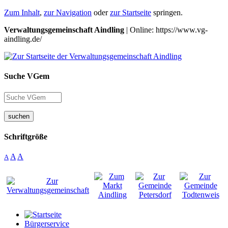
Zum Inhalt
,
zur Navigation
oder
zur Startseite
springen.
Verwaltungsgemeinschaft Aindling
| Online: https://www.vg-
aindling.de/
Suche VGem
suchen
Schriftgröße
A
A
A
Bürgerservice