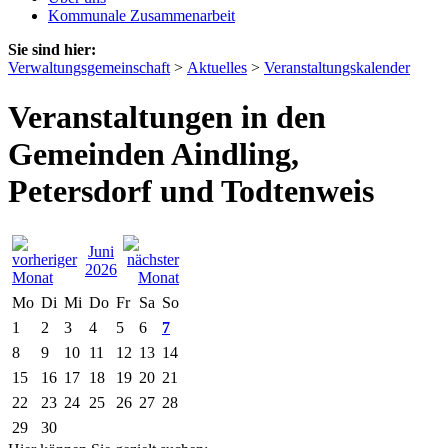
Kommunale Zusammenarbeit
Sie sind hier:
Verwaltungsgemeinschaft
>
Aktuelles
>
Veranstaltungskalender
Veranstaltungen in den
Gemeinden Aindling,
Petersdorf und Todtenweis
Juni
2026
Mo
Di
Mi
Do
Fr
Sa
So
1
2
3
4
5
6
7
8
9
10
11
12
13
14
15
16
17
18
19
20
21
22
23
24
25
26
27
28
29
30