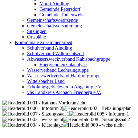
Markt Aindling
Gemeinde Petersdorf
Gemeinde Todtenweis
Gemeinschaftsvorsitzende
Gemeinschaftsversammlung
Sitzungen
Ortspläne
Kommunale Zusammenarbeit
Schulverband Aindling
Schulverband Willprechtszell
Abwasserzweckverband Kabisbachgruppe
Energiepotenzialanalyse
Wasserverband Lechraingruppe
Wasserzweckverband Hardhofgruppe
Wittelsbacher Land
Erholungsgebieteverein Augsburg e.V.
vhs Landkreis Aichach-Friedberg e.V.