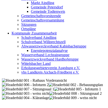
Markt Aindling
Gemeinde Petersdorf
Gemeinde Todtenweis
Gemeinschaftsvorsitzende
Gemeinschaftsversammlung
Sitzungen
Ortspläne
Kommunale Zusammenarbeit
Schulverband Aindling
Schulverband Willprechtszell
Abwasserzweckverband Kabisbachgruppe
Energiepotenzialanalyse
Wasserverband Lechraingruppe
Wasserzweckverband Hardhofgruppe
Wittelsbacher Land
Erholungsgebieteverein Augsburg e.V.
vhs Landkreis Aichach-Friedberg e.V.