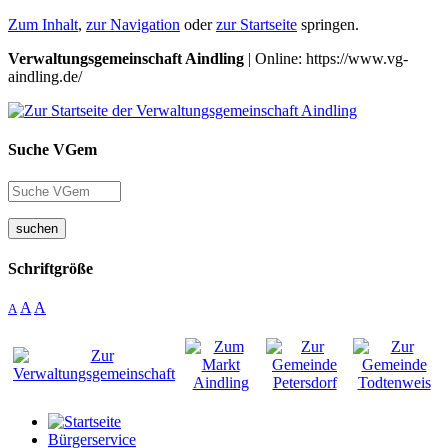
Zum Inhalt
,
zur Navigation
oder
zur Startseite
springen.
Verwaltungsgemeinschaft Aindling
| Online: https://www.vg-
aindling.de/
Suche VGem
suchen
Schriftgröße
A
A
A
Bürgerservice