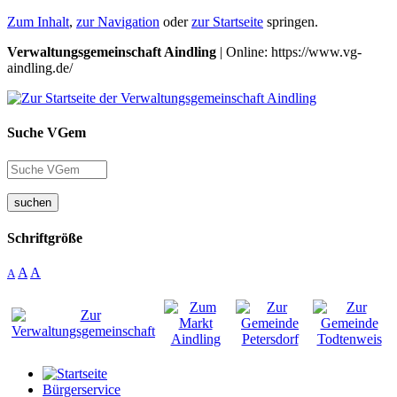
Zum Inhalt
,
zur Navigation
oder
zur Startseite
springen.
Verwaltungsgemeinschaft Aindling
| Online: https://www.vg-
aindling.de/
Suche VGem
suchen
Schriftgröße
A
A
A
Bürgerservice