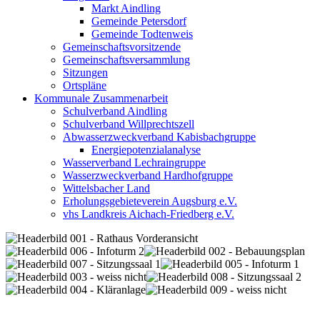
Markt Aindling
Gemeinde Petersdorf
Gemeinde Todtenweis
Gemeinschaftsvorsitzende
Gemeinschaftsversammlung
Sitzungen
Ortspläne
Kommunale Zusammenarbeit
Schulverband Aindling
Schulverband Willprechtszell
Abwasserzweckverband Kabisbachgruppe
Energiepotenzialanalyse
Wasserverband Lechraingruppe
Wasserzweckverband Hardhofgruppe
Wittelsbacher Land
Erholungsgebieteverein Augsburg e.V.
vhs Landkreis Aichach-Friedberg e.V.