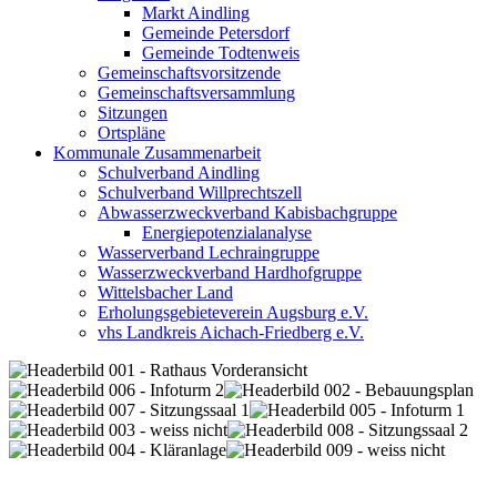
Markt Aindling
Gemeinde Petersdorf
Gemeinde Todtenweis
Gemeinschaftsvorsitzende
Gemeinschaftsversammlung
Sitzungen
Ortspläne
Kommunale Zusammenarbeit
Schulverband Aindling
Schulverband Willprechtszell
Abwasserzweckverband Kabisbachgruppe
Energiepotenzialanalyse
Wasserverband Lechraingruppe
Wasserzweckverband Hardhofgruppe
Wittelsbacher Land
Erholungsgebieteverein Augsburg e.V.
vhs Landkreis Aichach-Friedberg e.V.