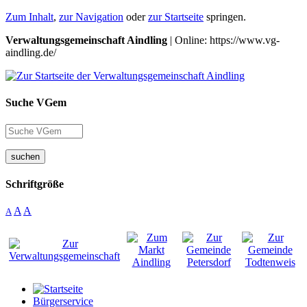
Zum Inhalt
,
zur Navigation
oder
zur Startseite
springen.
Verwaltungsgemeinschaft Aindling
| Online: https://www.vg-
aindling.de/
Suche VGem
suchen
Schriftgröße
A
A
A
Bürgerservice