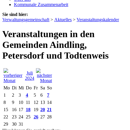
Kommunale Zusammenarbeit
Sie sind hier:
Verwaltungsgemeinschaft
>
Aktuelles
>
Veranstaltungskalender
Veranstaltungen in den
Gemeinden Aindling,
Petersdorf und Todtenweis
Juli
2024
Mo
Di
Mi
Do
Fr
Sa
So
1
2
3
4
5
6
7
8
9
10
11
12
13
14
15
16
17
18
19
20
21
22
23
24
25
26
27
28
29
30
31