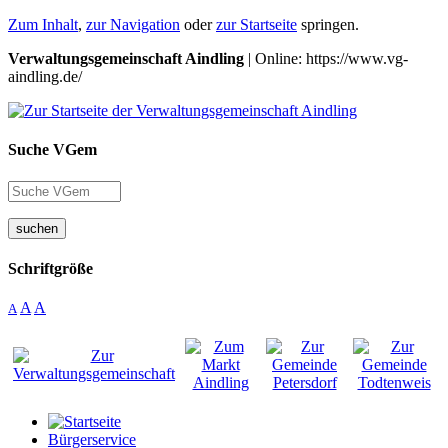
Zum Inhalt
,
zur Navigation
oder
zur Startseite
springen.
Verwaltungsgemeinschaft Aindling
| Online: https://www.vg-
aindling.de/
Suche VGem
suchen
Schriftgröße
A
A
A
Bürgerservice