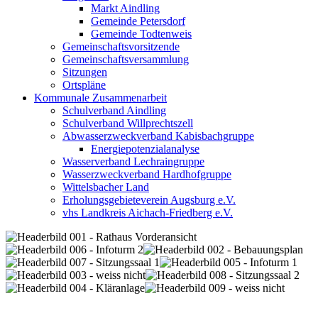
Markt Aindling
Gemeinde Petersdorf
Gemeinde Todtenweis
Gemeinschaftsvorsitzende
Gemeinschaftsversammlung
Sitzungen
Ortspläne
Kommunale Zusammenarbeit
Schulverband Aindling
Schulverband Willprechtszell
Abwasserzweckverband Kabisbachgruppe
Energiepotenzialanalyse
Wasserverband Lechraingruppe
Wasserzweckverband Hardhofgruppe
Wittelsbacher Land
Erholungsgebieteverein Augsburg e.V.
vhs Landkreis Aichach-Friedberg e.V.