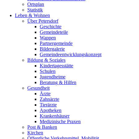
Ortsplan
Statistik
Leben & Wohnen
Über Petersdorf
Geschichte
Gemeindeteile
Wappen
Partnergemeinde
Bildergalerie
Gemeindeentwicklungskonzept
Bildung & Soziales
Kindertagesstätte
Schulen
Jugendheime
Beratung & Hilfen
Gesundheit
Ärzte
Zahnärzte
Tierärzte
Apotheken
Krankenhäuser
Medizinische Praxen
Post & Banken
Kirchen
Öffentliche Verkehrsmittel, Mobilität