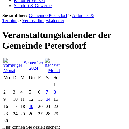
Kultur & Freizeit
Standort & Gewerbe
Sie sind hier:
Gemeinde Petersdorf
>
Aktuelles &
Termine
>
Veranstaltungskalender
Veranstaltungskalender der
Gemeinde Petersdorf
September
2024
Mo
Di
Mi
Do
Fr
Sa
So
1
2
3
4
5
6
7
8
9
10
11
12
13
14
15
16
17
18
19
20
21
22
23
24
25
26
27
28
29
30
Hier können Sie gezielt suchen: