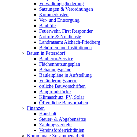
Verwaltungsgliederung
Satzungen & Verordnungen
Kummerkasten
Ver- und Entsorgung
Bauhöfe
Feuerwehr, First Responder
Notrufe & Notdienste
Landratsamt Aichach-Friedberg
Behörden und Institutionen
Bauen in Petersdorf
Bauherrn-Service
Flächennutzungsplan
Bebauungspläne
Bauleitpläne in Aufstellung
Veränderungssperre
örtliche Bauvorschriften
Baugrundstücke
Klimaschutz, PV, Solar
Öffentliche Bauvorhaben
Finanzen
Haushalt
Steuer- & Abgabensätze
Zahlungsverkehr
Vereinsförderrichtlinien
Kommunale Zusammenarbeit