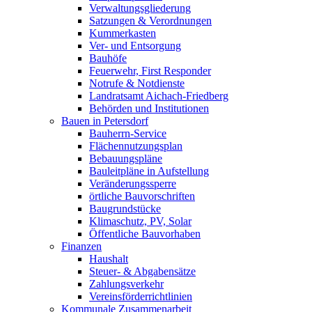
Verwaltungsgliederung
Satzungen & Verordnungen
Kummerkasten
Ver- und Entsorgung
Bauhöfe
Feuerwehr, First Responder
Notrufe & Notdienste
Landratsamt Aichach-Friedberg
Behörden und Institutionen
Bauen in Petersdorf
Bauherrn-Service
Flächennutzungsplan
Bebauungspläne
Bauleitpläne in Aufstellung
Veränderungssperre
örtliche Bauvorschriften
Baugrundstücke
Klimaschutz, PV, Solar
Öffentliche Bauvorhaben
Finanzen
Haushalt
Steuer- & Abgabensätze
Zahlungsverkehr
Vereinsförderrichtlinien
Kommunale Zusammenarbeit