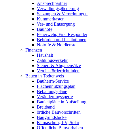
Ansprechpartner
Verwaltungsgliederung
Satzungen & Verordnungen
Kummerkasten
Ver- und Entsorgung
Bauhöfe
Feuerwehr, First Responder
Behörden und Institutionen
Notrufe & Notdienste
Finanzen
Haushalt
Zahlungsverkehr
Steuer- & Abgabensätze
Vereinsförderrichtlinien
Bauen in Todtenweis
Bauherrn-Service
Flächennutzungsplan
Bebauungspläne
Veränderungssperre
Bauleitpläne in Aufstellung
Breitband
örtliche Bauvorschriften
Baugrundstücke
Klimaschutz, PV, Solar
Öffentliche Bauvorhaben