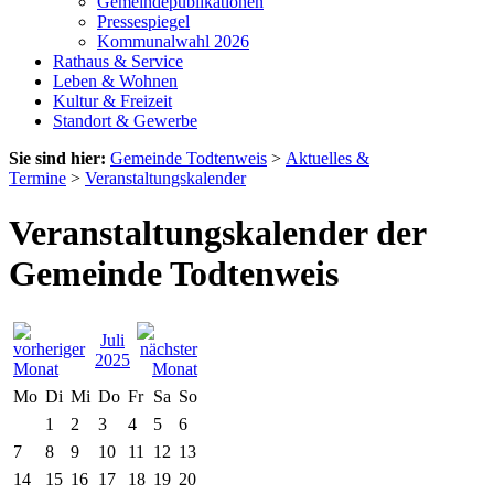
Gemeindepublikationen
Pressespiegel
Kommunalwahl 2026
Rathaus & Service
Leben & Wohnen
Kultur & Freizeit
Standort & Gewerbe
Sie sind hier:
Gemeinde Todtenweis
>
Aktuelles &
Termine
>
Veranstaltungskalender
Veranstaltungskalender der
Gemeinde Todtenweis
Juli
2025
Mo
Di
Mi
Do
Fr
Sa
So
1
2
3
4
5
6
7
8
9
10
11
12
13
14
15
16
17
18
19
20