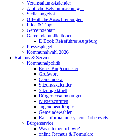
Veranstaltungskalender
Amtliche Bekanntmachungen
Stellenangebot
Öffentliche Ausschreibungen
Infos & Tipps
Gemeindeblatt
Gemeindepublikationen
E-Book Reiseführer Augsburg
Pressespiegel
Kommunalwahl 2026
Rathaus & Service
Kommunalpolitik
Erster Bürgermeister
Grußwort
Gemeinderat
Sitzungskalender
Sitzung aktuell
Bürgerversammlungen
Niederschriften
Jugendbeauftragte
Gemeindewahlen
Ratsinformationssystem Todtenweis
Bürgerservice
Was erledige ich wo?
online Rathaus & Formulare