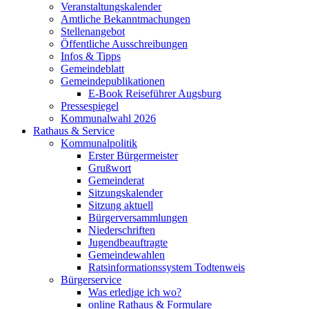
Veranstaltungskalender
Amtliche Bekanntmachungen
Stellenangebot
Öffentliche Ausschreibungen
Infos & Tipps
Gemeindeblatt
Gemeindepublikationen
E-Book Reiseführer Augsburg
Pressespiegel
Kommunalwahl 2026
Rathaus & Service
Kommunalpolitik
Erster Bürgermeister
Grußwort
Gemeinderat
Sitzungskalender
Sitzung aktuell
Bürgerversammlungen
Niederschriften
Jugendbeauftragte
Gemeindewahlen
Ratsinformationssystem Todtenweis
Bürgerservice
Was erledige ich wo?
online Rathaus & Formulare