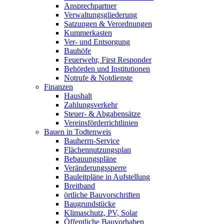
Ansprechpartner
Verwaltungsgliederung
Satzungen & Verordnungen
Kummerkasten
Ver- und Entsorgung
Bauhöfe
Feuerwehr, First Responder
Behörden und Institutionen
Notrufe & Notdienste
Finanzen
Haushalt
Zahlungsverkehr
Steuer- & Abgabensätze
Vereinsförderrichtlinien
Bauen in Todtenweis
Bauherrn-Service
Flächennutzungsplan
Bebauungspläne
Veränderungssperre
Bauleitpläne in Aufstellung
Breitband
örtliche Bauvorschriften
Baugrundstücke
Klimaschutz, PV, Solar
Öffentliche Bauvorhaben