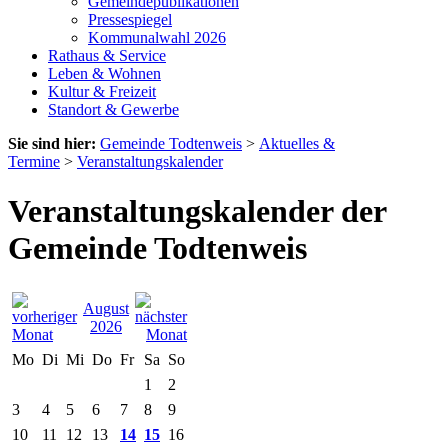
Gemeindepublikationen
Pressespiegel
Kommunalwahl 2026
Rathaus & Service
Leben & Wohnen
Kultur & Freizeit
Standort & Gewerbe
Sie sind hier:
Gemeinde Todtenweis
>
Aktuelles &
Termine
>
Veranstaltungskalender
Veranstaltungskalender der
Gemeinde Todtenweis
August
2026
Mo
Di
Mi
Do
Fr
Sa
So
1
2
3
4
5
6
7
8
9
10
11
12
13
14
15
16