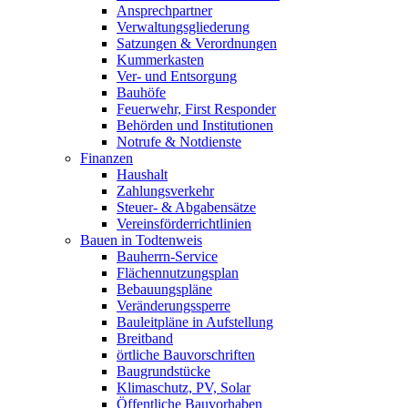
Ansprechpartner
Verwaltungsgliederung
Satzungen & Verordnungen
Kummerkasten
Ver- und Entsorgung
Bauhöfe
Feuerwehr, First Responder
Behörden und Institutionen
Notrufe & Notdienste
Finanzen
Haushalt
Zahlungsverkehr
Steuer- & Abgabensätze
Vereinsförderrichtlinien
Bauen in Todtenweis
Bauherrn-Service
Flächennutzungsplan
Bebauungspläne
Veränderungssperre
Bauleitpläne in Aufstellung
Breitband
örtliche Bauvorschriften
Baugrundstücke
Klimaschutz, PV, Solar
Öffentliche Bauvorhaben