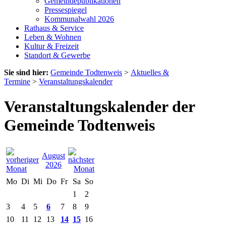
Gemeindepublikationen
Pressespiegel
Kommunalwahl 2026
Rathaus & Service
Leben & Wohnen
Kultur & Freizeit
Standort & Gewerbe
Sie sind hier:
Gemeinde Todtenweis
>
Aktuelles &
Termine
>
Veranstaltungskalender
Veranstaltungskalender der
Gemeinde Todtenweis
August
2026
Mo
Di
Mi
Do
Fr
Sa
So
1
2
3
4
5
6
7
8
9
10
11
12
13
14
15
16