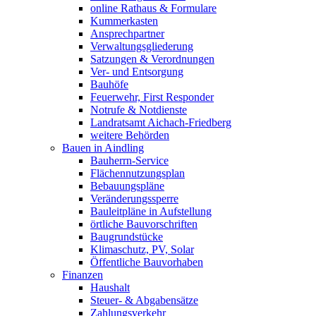
online Rathaus & Formulare
Kummerkasten
Ansprechpartner
Verwaltungsgliederung
Satzungen & Verordnungen
Ver- und Entsorgung
Bauhöfe
Feuerwehr, First Responder
Notrufe & Notdienste
Landratsamt Aichach-Friedberg
weitere Behörden
Bauen in Aindling
Bauherrn-Service
Flächennutzungsplan
Bebauungspläne
Veränderungssperre
Bauleitpläne in Aufstellung
örtliche Bauvorschriften
Baugrundstücke
Klimaschutz, PV, Solar
Öffentliche Bauvorhaben
Finanzen
Haushalt
Steuer- & Abgabensätze
Zahlungsverkehr