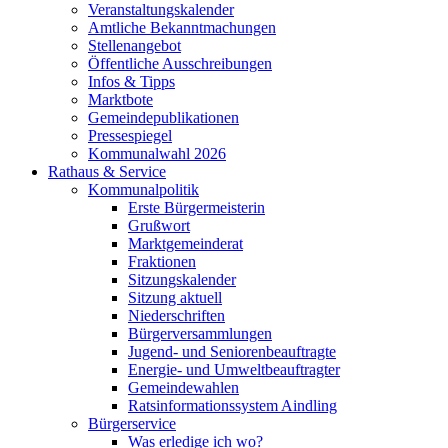
Veranstaltungskalender
Amtliche Bekanntmachungen
Stellenangebot
Öffentliche Ausschreibungen
Infos & Tipps
Marktbote
Gemeindepublikationen
Pressespiegel
Kommunalwahl 2026
Rathaus & Service
Kommunalpolitik
Erste Bürgermeisterin
Grußwort
Marktgemeinderat
Fraktionen
Sitzungskalender
Sitzung aktuell
Niederschriften
Bürgerversammlungen
Jugend- und Seniorenbeauftragte
Energie- und Umweltbeauftragter
Gemeindewahlen
Ratsinformationssystem Aindling
Bürgerservice
Was erledige ich wo?