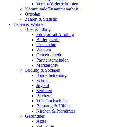
Vereinsförderrichtlinien
Kommunale Zusammenarbeit
Ortsplan
Zahlen & Statistik
Leben & Wohnen
Über Aindling
Filmportrait Aindling
Bildergalerie
Geschichte
Wappen
Gemeindeteile
Partnergemeinden
Marktarchiv
Bildung & Soziales
Kinderbetreuung
Schulen
Jugend
Senioren
Bücherei
Volkshochschule
Beratung & Hilfen
Kirchen & Pfarrämter
Gesundheit
Ärzte
Zahnärzte