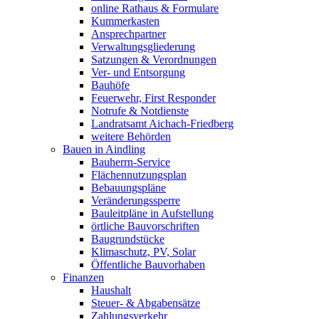
online Rathaus & Formulare
Kummerkasten
Ansprechpartner
Verwaltungsgliederung
Satzungen & Verordnungen
Ver- und Entsorgung
Bauhöfe
Feuerwehr, First Responder
Notrufe & Notdienste
Landratsamt Aichach-Friedberg
weitere Behörden
Bauen in Aindling
Bauherrn-Service
Flächennutzungsplan
Bebauungspläne
Veränderungssperre
Bauleitpläne in Aufstellung
örtliche Bauvorschriften
Baugrundstücke
Klimaschutz, PV, Solar
Öffentliche Bauvorhaben
Finanzen
Haushalt
Steuer- & Abgabensätze
Zahlungsverkehr