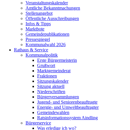
Veranstaltungskalender
Amtliche Bekanntmachungen
Stellenangebot
Öffentliche Ausschreibungen
Infos & Tipps
Marktbote
Gemeindepublikationen
Pressespiegel
Kommunalwahl 2026
Rathaus & Service
Kommunalpolitik
Erste Bürgermeisterin
Grußwort
Marktgemeinderat
Fraktionen
Sitzungskalender
Sitzung aktuell
Niederschriften
Bürgerversammlungen
Jugend- und Seniorenbeauftragte
Energie- und Umweltbeauftragter
Gemeindewahlen
Ratsinformationssystem Aindling
Bürgerservice
Was erledige ich wo?