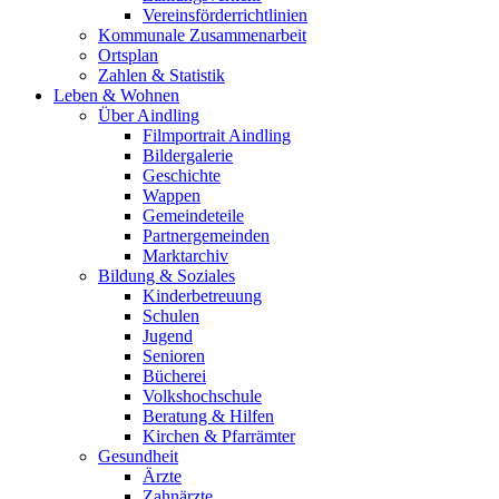
Vereinsförderrichtlinien
Kommunale Zusammenarbeit
Ortsplan
Zahlen & Statistik
Leben & Wohnen
Über Aindling
Filmportrait Aindling
Bildergalerie
Geschichte
Wappen
Gemeindeteile
Partnergemeinden
Marktarchiv
Bildung & Soziales
Kinderbetreuung
Schulen
Jugend
Senioren
Bücherei
Volkshochschule
Beratung & Hilfen
Kirchen & Pfarrämter
Gesundheit
Ärzte
Zahnärzte