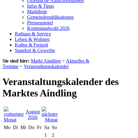
Öffentliche Ausschreibungen
Infos & Tipps
Marktbote
Gemeindepublikationen
Pressespiegel
Kommunalwahl 2026
Rathaus & Service
Leben & Wohnen
Kultur & Freizeit
Standort & Gewerbe
Sie sind hier:
Markt Aindling
>
Aktuelles &
Termine
>
Veranstaltungskalender
Veranstaltungskalender des
Marktes Aindling
August
2026
Mo
Di
Mi
Do
Fr
Sa
So
1
2