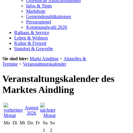
Öffentliche Ausschreibungen
Infos & Tipps
Marktbote
Gemeindepublikationen
Pressespiegel
Kommunalwahl 2026
Rathaus & Service
Leben & Wohnen
Kultur & Freizeit
Standort & Gewerbe
Sie sind hier:
Markt Aindling
>
Aktuelles &
Termine
>
Veranstaltungskalender
Veranstaltungskalender des
Marktes Aindling
August
2026
Mo
Di
Mi
Do
Fr
Sa
So
1
2