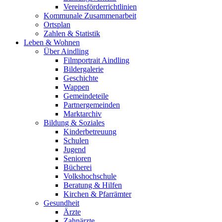
Vereinsförderrichtlinien
Kommunale Zusammenarbeit
Ortsplan
Zahlen & Statistik
Leben & Wohnen
Über Aindling
Filmportrait Aindling
Bildergalerie
Geschichte
Wappen
Gemeindeteile
Partnergemeinden
Marktarchiv
Bildung & Soziales
Kinderbetreuung
Schulen
Jugend
Senioren
Bücherei
Volkshochschule
Beratung & Hilfen
Kirchen & Pfarrämter
Gesundheit
Ärzte
Zahnärzte