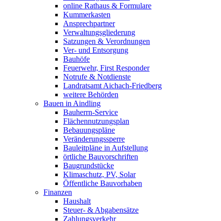
online Rathaus & Formulare
Kummerkasten
Ansprechpartner
Verwaltungsgliederung
Satzungen & Verordnungen
Ver- und Entsorgung
Bauhöfe
Feuerwehr, First Responder
Notrufe & Notdienste
Landratsamt Aichach-Friedberg
weitere Behörden
Bauen in Aindling
Bauherrn-Service
Flächennutzungsplan
Bebauungspläne
Veränderungssperre
Bauleitpläne in Aufstellung
örtliche Bauvorschriften
Baugrundstücke
Klimaschutz, PV, Solar
Öffentliche Bauvorhaben
Finanzen
Haushalt
Steuer- & Abgabensätze
Zahlungsverkehr