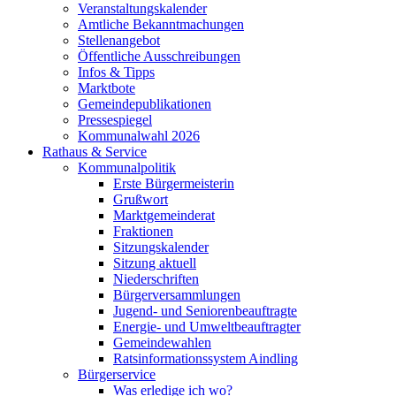
Veranstaltungskalender
Amtliche Bekanntmachungen
Stellenangebot
Öffentliche Ausschreibungen
Infos & Tipps
Marktbote
Gemeindepublikationen
Pressespiegel
Kommunalwahl 2026
Rathaus & Service
Kommunalpolitik
Erste Bürgermeisterin
Grußwort
Marktgemeinderat
Fraktionen
Sitzungskalender
Sitzung aktuell
Niederschriften
Bürgerversammlungen
Jugend- und Seniorenbeauftragte
Energie- und Umweltbeauftragter
Gemeindewahlen
Ratsinformationssystem Aindling
Bürgerservice
Was erledige ich wo?