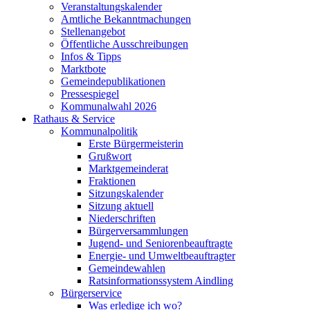
Veranstaltungskalender
Amtliche Bekanntmachungen
Stellenangebot
Öffentliche Ausschreibungen
Infos & Tipps
Marktbote
Gemeindepublikationen
Pressespiegel
Kommunalwahl 2026
Rathaus & Service
Kommunalpolitik
Erste Bürgermeisterin
Grußwort
Marktgemeinderat
Fraktionen
Sitzungskalender
Sitzung aktuell
Niederschriften
Bürgerversammlungen
Jugend- und Seniorenbeauftragte
Energie- und Umweltbeauftragter
Gemeindewahlen
Ratsinformationssystem Aindling
Bürgerservice
Was erledige ich wo?