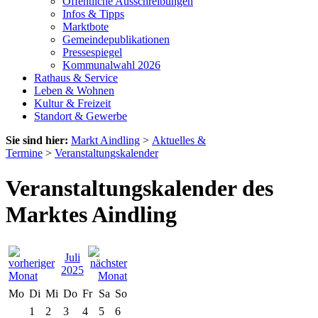
Öffentliche Ausschreibungen
Infos & Tipps
Marktbote
Gemeindepublikationen
Pressespiegel
Kommunalwahl 2026
Rathaus & Service
Leben & Wohnen
Kultur & Freizeit
Standort & Gewerbe
Sie sind hier:
Markt Aindling
>
Aktuelles &
Termine
>
Veranstaltungskalender
Veranstaltungskalender des
Marktes Aindling
Juli
2025
Mo
Di
Mi
Do
Fr
Sa
So
1
2
3
4
5
6