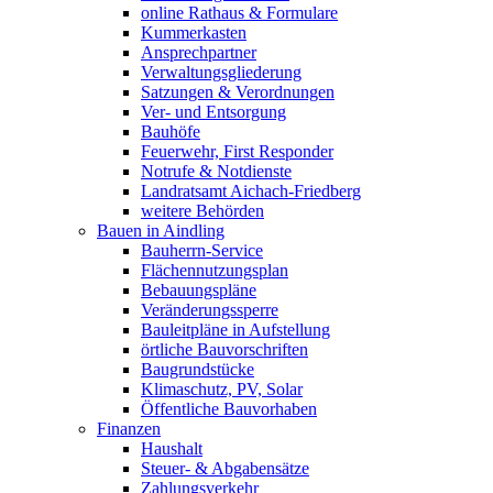
online Rathaus & Formulare
Kummerkasten
Ansprechpartner
Verwaltungsgliederung
Satzungen & Verordnungen
Ver- und Entsorgung
Bauhöfe
Feuerwehr, First Responder
Notrufe & Notdienste
Landratsamt Aichach-Friedberg
weitere Behörden
Bauen in Aindling
Bauherrn-Service
Flächennutzungsplan
Bebauungspläne
Veränderungssperre
Bauleitpläne in Aufstellung
örtliche Bauvorschriften
Baugrundstücke
Klimaschutz, PV, Solar
Öffentliche Bauvorhaben
Finanzen
Haushalt
Steuer- & Abgabensätze
Zahlungsverkehr