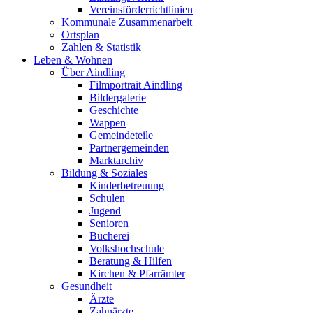
Vereinsförderrichtlinien
Kommunale Zusammenarbeit
Ortsplan
Zahlen & Statistik
Leben & Wohnen
Über Aindling
Filmportrait Aindling
Bildergalerie
Geschichte
Wappen
Gemeindeteile
Partnergemeinden
Marktarchiv
Bildung & Soziales
Kinderbetreuung
Schulen
Jugend
Senioren
Bücherei
Volkshochschule
Beratung & Hilfen
Kirchen & Pfarrämter
Gesundheit
Ärzte
Zahnärzte