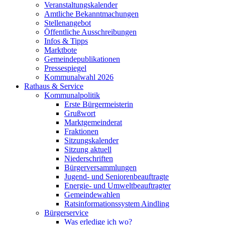
Veranstaltungskalender
Amtliche Bekanntmachungen
Stellenangebot
Öffentliche Ausschreibungen
Infos & Tipps
Marktbote
Gemeindepublikationen
Pressespiegel
Kommunalwahl 2026
Rathaus & Service
Kommunalpolitik
Erste Bürgermeisterin
Grußwort
Marktgemeinderat
Fraktionen
Sitzungskalender
Sitzung aktuell
Niederschriften
Bürgerversammlungen
Jugend- und Seniorenbeauftragte
Energie- und Umweltbeauftragter
Gemeindewahlen
Ratsinformationssystem Aindling
Bürgerservice
Was erledige ich wo?