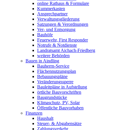
online Rathaus & Formulare
Kummerkasten
Ansprechpartner
Verwaltungsgliederung
Satzungen & Verordnungen
Ver- und Entsorgung
Bauhöfe
Feuerwehr, First Responder
Notrufe & Notdienste
Landratsamt Aichach-Friedberg
weitere Behörden
Bauen in Aindling
Bauherrn-Service
Flächennutzungsplan
Bebauungspläne
Veränderungssperre
Bauleitpläne in Aufstellung
örtliche Bauvorschriften
Baugrundstücke
Klimaschutz, PV, Solar
Öffentliche Bauvorhaben
Finanzen
Haushalt
Steuer- & Abgabensätze
Zahlungsverkehr