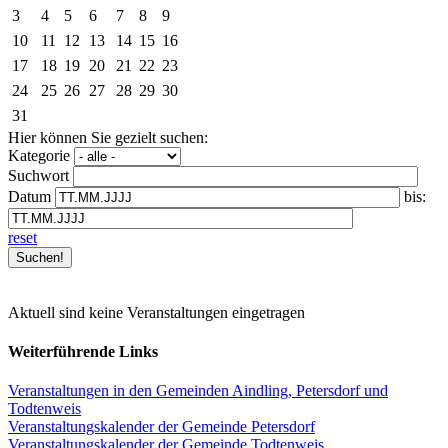
3
4
5
6
7
8
9
10
11
12
13
14
15
16
17
18
19
20
21
22
23
24
25
26
27
28
29
30
31
Hier können Sie gezielt suchen:
Kategorie
Suchwort
Datum
bis:
reset
Aktuell sind keine Veranstaltungen eingetragen
Weiterführende Links
Veranstaltungen in den Gemeinden Aindling, Petersdorf und
Todtenweis
Veranstaltungskalender der Gemeinde Petersdorf
Veranstaltungskalender der Gemeinde Todtenweis