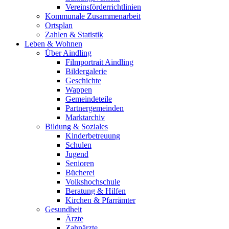
Vereinsförderrichtlinien
Kommunale Zusammenarbeit
Ortsplan
Zahlen & Statistik
Leben & Wohnen
Über Aindling
Filmportrait Aindling
Bildergalerie
Geschichte
Wappen
Gemeindeteile
Partnergemeinden
Marktarchiv
Bildung & Soziales
Kinderbetreuung
Schulen
Jugend
Senioren
Bücherei
Volkshochschule
Beratung & Hilfen
Kirchen & Pfarrämter
Gesundheit
Ärzte
Zahnärzte