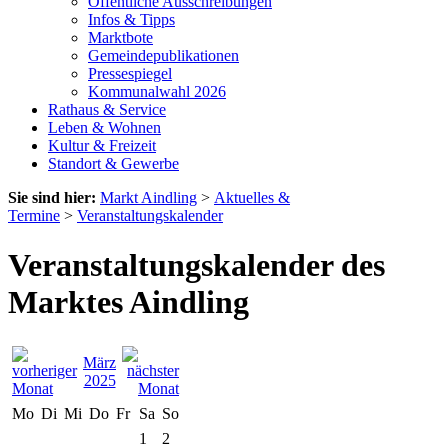
Öffentliche Ausschreibungen
Infos & Tipps
Marktbote
Gemeindepublikationen
Pressespiegel
Kommunalwahl 2026
Rathaus & Service
Leben & Wohnen
Kultur & Freizeit
Standort & Gewerbe
Sie sind hier:
Markt Aindling
>
Aktuelles &
Termine
>
Veranstaltungskalender
Veranstaltungskalender des
Marktes Aindling
März
2025
Mo
Di
Mi
Do
Fr
Sa
So
1
2