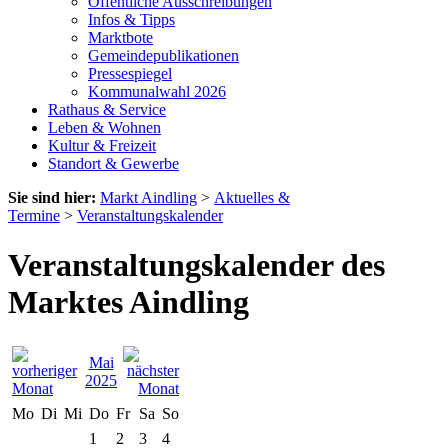
Öffentliche Ausschreibungen
Infos & Tipps
Marktbote
Gemeindepublikationen
Pressespiegel
Kommunalwahl 2026
Rathaus & Service
Leben & Wohnen
Kultur & Freizeit
Standort & Gewerbe
Sie sind hier:
Markt Aindling
>
Aktuelles &
Termine
>
Veranstaltungskalender
Veranstaltungskalender des
Marktes Aindling
Mai
2025
Mo
Di
Mi
Do
Fr
Sa
So
1
2
3
4