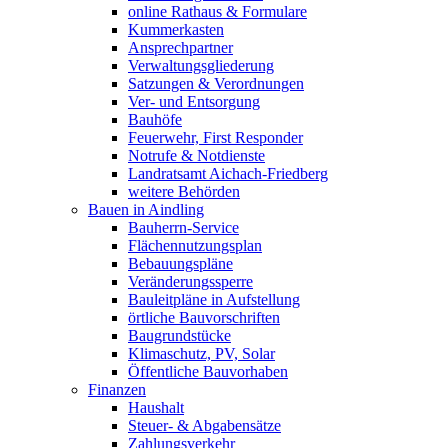
online Rathaus & Formulare
Kummerkasten
Ansprechpartner
Verwaltungsgliederung
Satzungen & Verordnungen
Ver- und Entsorgung
Bauhöfe
Feuerwehr, First Responder
Notrufe & Notdienste
Landratsamt Aichach-Friedberg
weitere Behörden
Bauen in Aindling
Bauherrn-Service
Flächennutzungsplan
Bebauungspläne
Veränderungssperre
Bauleitpläne in Aufstellung
örtliche Bauvorschriften
Baugrundstücke
Klimaschutz, PV, Solar
Öffentliche Bauvorhaben
Finanzen
Haushalt
Steuer- & Abgabensätze
Zahlungsverkehr