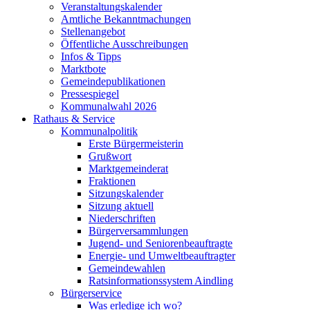
Veranstaltungskalender
Amtliche Bekanntmachungen
Stellenangebot
Öffentliche Ausschreibungen
Infos & Tipps
Marktbote
Gemeindepublikationen
Pressespiegel
Kommunalwahl 2026
Rathaus & Service
Kommunalpolitik
Erste Bürgermeisterin
Grußwort
Marktgemeinderat
Fraktionen
Sitzungskalender
Sitzung aktuell
Niederschriften
Bürgerversammlungen
Jugend- und Seniorenbeauftragte
Energie- und Umweltbeauftragter
Gemeindewahlen
Ratsinformationssystem Aindling
Bürgerservice
Was erledige ich wo?