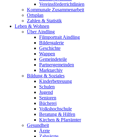
Vereinsförderrichtlinien
Kommunale Zusammenarbeit
Ortsplan
Zahlen & Statistik
Leben & Wohnen
Über Aindling
Filmportrait Aindling
Bildergalerie
Geschichte
Wappen
Gemeindeteile
Partnergemeinden
Marktarchiv
Bildung & Soziales
Kinderbetreuung
Schulen
Jugend
Senioren
Bücherei
Volkshochschule
Beratung & Hilfen
Kirchen & Pfarrämter
Gesundheit
Ärzte
Zahnärzte