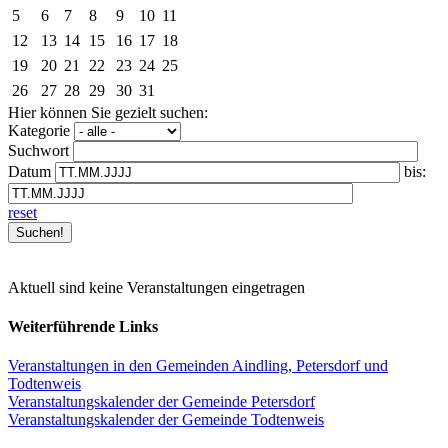
5
6
7
8
9
10
11
12
13
14
15
16
17
18
19
20
21
22
23
24
25
26
27
28
29
30
31
Hier können Sie gezielt suchen:
Kategorie
Suchwort
Datum
bis:
reset
Aktuell sind keine Veranstaltungen eingetragen
Weiterführende Links
Veranstaltungen in den Gemeinden Aindling, Petersdorf und
Todtenweis
Veranstaltungskalender der Gemeinde Petersdorf
Veranstaltungskalender der Gemeinde Todtenweis