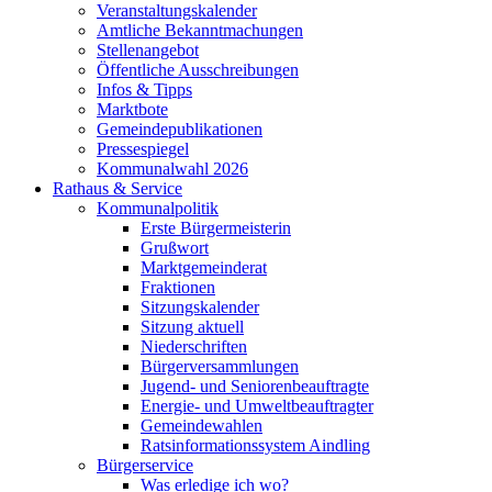
Veranstaltungskalender
Amtliche Bekanntmachungen
Stellenangebot
Öffentliche Ausschreibungen
Infos & Tipps
Marktbote
Gemeindepublikationen
Pressespiegel
Kommunalwahl 2026
Rathaus & Service
Kommunalpolitik
Erste Bürgermeisterin
Grußwort
Marktgemeinderat
Fraktionen
Sitzungskalender
Sitzung aktuell
Niederschriften
Bürgerversammlungen
Jugend- und Seniorenbeauftragte
Energie- und Umweltbeauftragter
Gemeindewahlen
Ratsinformationssystem Aindling
Bürgerservice
Was erledige ich wo?