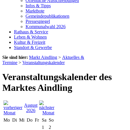
Öffentliche Ausschreibungen
Infos & Tipps
Marktbote
Gemeindepublikationen
Pressespiegel
Kommunalwahl 2026
Rathaus & Service
Leben & Wohnen
Kultur & Freizeit
Standort & Gewerbe
Sie sind hier:
Markt Aindling
>
Aktuelles &
Termine
>
Veranstaltungskalender
Veranstaltungskalender des
Marktes Aindling
August
2026
Mo
Di
Mi
Do
Fr
Sa
So
1
2