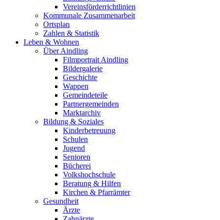
Vereinsförderrichtlinien
Kommunale Zusammenarbeit
Ortsplan
Zahlen & Statistik
Leben & Wohnen
Über Aindling
Filmportrait Aindling
Bildergalerie
Geschichte
Wappen
Gemeindeteile
Partnergemeinden
Marktarchiv
Bildung & Soziales
Kinderbetreuung
Schulen
Jugend
Senioren
Bücherei
Volkshochschule
Beratung & Hilfen
Kirchen & Pfarrämter
Gesundheit
Ärzte
Zahnärzte