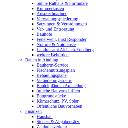
online Rathaus & Formulare
Kummerkasten
Ansprechpartner
Verwaltungsgliederung
Satzungen & Verordnungen
Ver- und Entsorgung
Bauhöfe
Feuerwehr, First Responder
Notrufe & Notdienste
Landratsamt Aichach-Friedberg
weitere Behörden
Bauen in Aindling
Bauherrn-Service
Flächennutzungsplan
Bebauungspläne
Veränderungssperre
Bauleitpläne in Aufstellung
örtliche Bauvorschriften
Baugrundstücke
Klimaschutz, PV, Solar
Öffentliche Bauvorhaben
Finanzen
Haushalt
Steuer- & Abgabensätze
Zahlungsverkehr