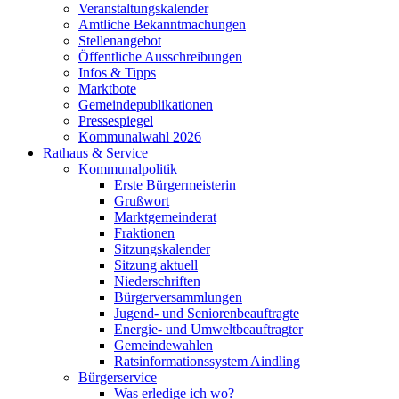
Veranstaltungskalender
Amtliche Bekanntmachungen
Stellenangebot
Öffentliche Ausschreibungen
Infos & Tipps
Marktbote
Gemeindepublikationen
Pressespiegel
Kommunalwahl 2026
Rathaus & Service
Kommunalpolitik
Erste Bürgermeisterin
Grußwort
Marktgemeinderat
Fraktionen
Sitzungskalender
Sitzung aktuell
Niederschriften
Bürgerversammlungen
Jugend- und Seniorenbeauftragte
Energie- und Umweltbeauftragter
Gemeindewahlen
Ratsinformationssystem Aindling
Bürgerservice
Was erledige ich wo?