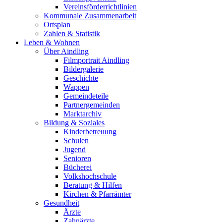
Vereinsförderrichtlinien
Kommunale Zusammenarbeit
Ortsplan
Zahlen & Statistik
Leben & Wohnen
Über Aindling
Filmportrait Aindling
Bildergalerie
Geschichte
Wappen
Gemeindeteile
Partnergemeinden
Marktarchiv
Bildung & Soziales
Kinderbetreuung
Schulen
Jugend
Senioren
Bücherei
Volkshochschule
Beratung & Hilfen
Kirchen & Pfarrämter
Gesundheit
Ärzte
Zahnärzte