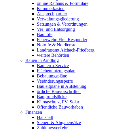
online Rathaus & Formulare
Kummerkasten
Ansprechpartner
Verwaltungsgliederung
Satzungen & Verordnungen
Ver- und Entsorgung
Bauhöfe
Feuerwehr, First Responder
Notrufe & Notdienste
Landratsamt Aichach-Friedberg
weitere Behörden
Bauen in Aindling
Bauherrn-Service
Flächennutzungsplan
Bebauungspläne
Veränderungssperre
Bauleitpläne in Aufstellung
örtliche Bauvorschriften
Baugrundstücke
Klimaschutz, PV, Solar
Öffentliche Bauvorhaben
Finanzen
Haushalt
Steuer- & Abgabensätze
Zahlungsverkehr