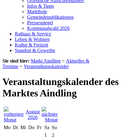
Öffentliche Ausschreibungen
Infos & Tipps
Marktbote
Gemeindepublikationen
Pressespiegel
Kommunalwahl 2026
Rathaus & Service
Leben & Wohnen
Kultur & Freizeit
Standort & Gewerbe
Sie sind hier:
Markt Aindling
>
Aktuelles &
Termine
>
Veranstaltungskalender
Veranstaltungskalender des
Marktes Aindling
August
2026
Mo
Di
Mi
Do
Fr
Sa
So
1
2