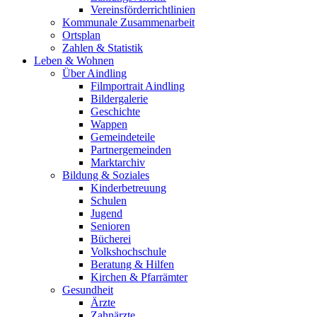
Vereinsförderrichtlinien
Kommunale Zusammenarbeit
Ortsplan
Zahlen & Statistik
Leben & Wohnen
Über Aindling
Filmportrait Aindling
Bildergalerie
Geschichte
Wappen
Gemeindeteile
Partnergemeinden
Marktarchiv
Bildung & Soziales
Kinderbetreuung
Schulen
Jugend
Senioren
Bücherei
Volkshochschule
Beratung & Hilfen
Kirchen & Pfarrämter
Gesundheit
Ärzte
Zahnärzte