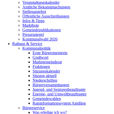
Veranstaltungskalender
Amtliche Bekanntmachungen
Stellenangebot
Öffentliche Ausschreibungen
Infos & Tipps
Marktbote
Gemeindepublikationen
Pressespiegel
Kommunalwahl 2026
Rathaus & Service
Kommunalpolitik
Erste Bürgermeisterin
Grußwort
Marktgemeinderat
Fraktionen
Sitzungskalender
Sitzung aktuell
Niederschriften
Bürgerversammlungen
Jugend- und Seniorenbeauftragte
Energie- und Umweltbeauftragter
Gemeindewahlen
Ratsinformationssystem Aindling
Bürgerservice
Was erledige ich wo?