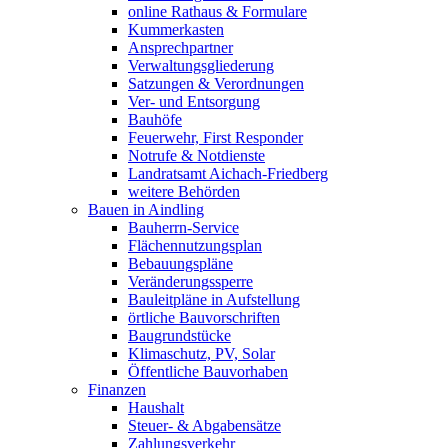
online Rathaus & Formulare
Kummerkasten
Ansprechpartner
Verwaltungsgliederung
Satzungen & Verordnungen
Ver- und Entsorgung
Bauhöfe
Feuerwehr, First Responder
Notrufe & Notdienste
Landratsamt Aichach-Friedberg
weitere Behörden
Bauen in Aindling
Bauherrn-Service
Flächennutzungsplan
Bebauungspläne
Veränderungssperre
Bauleitpläne in Aufstellung
örtliche Bauvorschriften
Baugrundstücke
Klimaschutz, PV, Solar
Öffentliche Bauvorhaben
Finanzen
Haushalt
Steuer- & Abgabensätze
Zahlungsverkehr