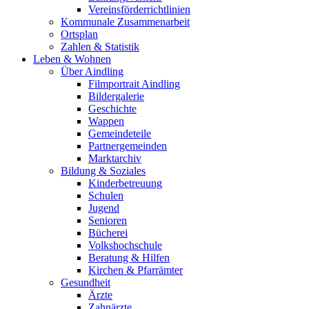
Vereinsförderrichtlinien
Kommunale Zusammenarbeit
Ortsplan
Zahlen & Statistik
Leben & Wohnen
Über Aindling
Filmportrait Aindling
Bildergalerie
Geschichte
Wappen
Gemeindeteile
Partnergemeinden
Marktarchiv
Bildung & Soziales
Kinderbetreuung
Schulen
Jugend
Senioren
Bücherei
Volkshochschule
Beratung & Hilfen
Kirchen & Pfarrämter
Gesundheit
Ärzte
Zahnärzte