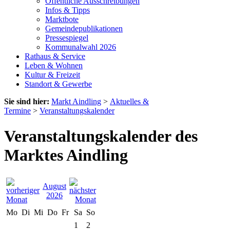
Öffentliche Ausschreibungen
Infos & Tipps
Marktbote
Gemeindepublikationen
Pressespiegel
Kommunalwahl 2026
Rathaus & Service
Leben & Wohnen
Kultur & Freizeit
Standort & Gewerbe
Sie sind hier:
Markt Aindling
>
Aktuelles &
Termine
>
Veranstaltungskalender
Veranstaltungskalender des
Marktes Aindling
August
2026
Mo
Di
Mi
Do
Fr
Sa
So
1
2