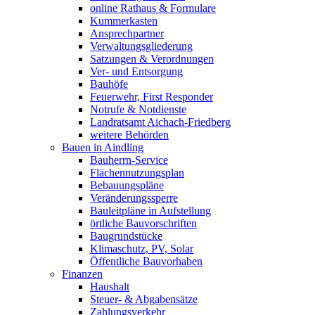
online Rathaus & Formulare
Kummerkasten
Ansprechpartner
Verwaltungsgliederung
Satzungen & Verordnungen
Ver- und Entsorgung
Bauhöfe
Feuerwehr, First Responder
Notrufe & Notdienste
Landratsamt Aichach-Friedberg
weitere Behörden
Bauen in Aindling
Bauherrn-Service
Flächennutzungsplan
Bebauungspläne
Veränderungssperre
Bauleitpläne in Aufstellung
örtliche Bauvorschriften
Baugrundstücke
Klimaschutz, PV, Solar
Öffentliche Bauvorhaben
Finanzen
Haushalt
Steuer- & Abgabensätze
Zahlungsverkehr