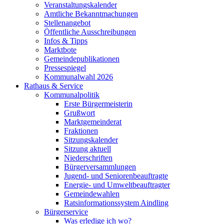
Veranstaltungskalender
Amtliche Bekanntmachungen
Stellenangebot
Öffentliche Ausschreibungen
Infos & Tipps
Marktbote
Gemeindepublikationen
Pressespiegel
Kommunalwahl 2026
Rathaus & Service
Kommunalpolitik
Erste Bürgermeisterin
Grußwort
Marktgemeinderat
Fraktionen
Sitzungskalender
Sitzung aktuell
Niederschriften
Bürgerversammlungen
Jugend- und Seniorenbeauftragte
Energie- und Umweltbeauftragter
Gemeindewahlen
Ratsinformationssystem Aindling
Bürgerservice
Was erledige ich wo?