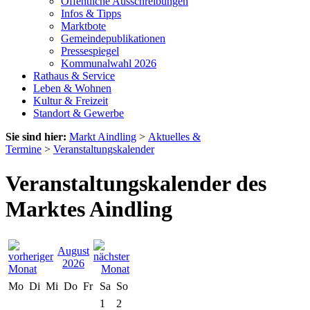
Öffentliche Ausschreibungen
Infos & Tipps
Marktbote
Gemeindepublikationen
Pressespiegel
Kommunalwahl 2026
Rathaus & Service
Leben & Wohnen
Kultur & Freizeit
Standort & Gewerbe
Sie sind hier:
Markt Aindling
>
Aktuelles &
Termine
>
Veranstaltungskalender
Veranstaltungskalender des
Marktes Aindling
August
2026
Mo
Di
Mi
Do
Fr
Sa
So
1
2