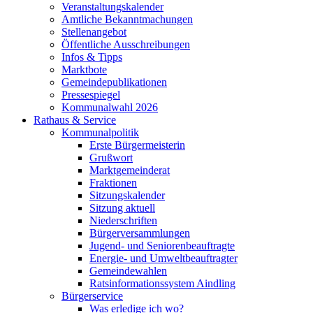
Veranstaltungskalender
Amtliche Bekanntmachungen
Stellenangebot
Öffentliche Ausschreibungen
Infos & Tipps
Marktbote
Gemeindepublikationen
Pressespiegel
Kommunalwahl 2026
Rathaus & Service
Kommunalpolitik
Erste Bürgermeisterin
Grußwort
Marktgemeinderat
Fraktionen
Sitzungskalender
Sitzung aktuell
Niederschriften
Bürgerversammlungen
Jugend- und Seniorenbeauftragte
Energie- und Umweltbeauftragter
Gemeindewahlen
Ratsinformationssystem Aindling
Bürgerservice
Was erledige ich wo?