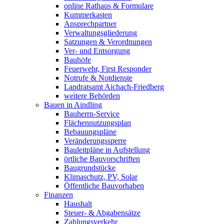
online Rathaus & Formulare
Kummerkasten
Ansprechpartner
Verwaltungsgliederung
Satzungen & Verordnungen
Ver- und Entsorgung
Bauhöfe
Feuerwehr, First Responder
Notrufe & Notdienste
Landratsamt Aichach-Friedberg
weitere Behörden
Bauen in Aindling
Bauherrn-Service
Flächennutzungsplan
Bebauungspläne
Veränderungssperre
Bauleitpläne in Aufstellung
örtliche Bauvorschriften
Baugrundstücke
Klimaschutz, PV, Solar
Öffentliche Bauvorhaben
Finanzen
Haushalt
Steuer- & Abgabensätze
Zahlungsverkehr