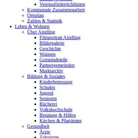
Vereinsförderrichtlinien
Kommunale Zusammenarbeit
Ortsplan
Zahlen & Statistik
Leben & Wohnen
Über Aindling
Filmportrait Aindling
Bildergalerie
Geschichte
Wappen
Gemeindeteile
Partnergemeinden
Marktarchiv
Bildung & Soziales
Kinderbetreuung
Schulen
Jugend
Senioren
Bücherei
Volkshochschule
Beratung & Hilfen
Kirchen & Pfarrämter
Gesundheit
Ärzte
Zahnärzte