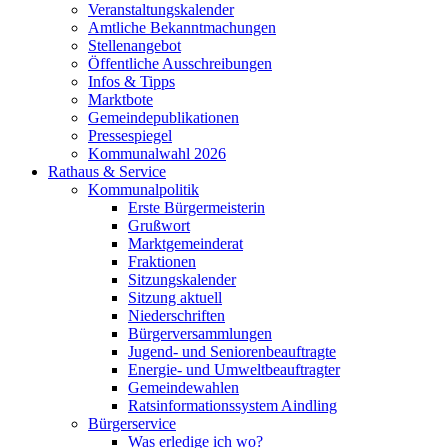
Veranstaltungskalender
Amtliche Bekanntmachungen
Stellenangebot
Öffentliche Ausschreibungen
Infos & Tipps
Marktbote
Gemeindepublikationen
Pressespiegel
Kommunalwahl 2026
Rathaus & Service
Kommunalpolitik
Erste Bürgermeisterin
Grußwort
Marktgemeinderat
Fraktionen
Sitzungskalender
Sitzung aktuell
Niederschriften
Bürgerversammlungen
Jugend- und Seniorenbeauftragte
Energie- und Umweltbeauftragter
Gemeindewahlen
Ratsinformationssystem Aindling
Bürgerservice
Was erledige ich wo?