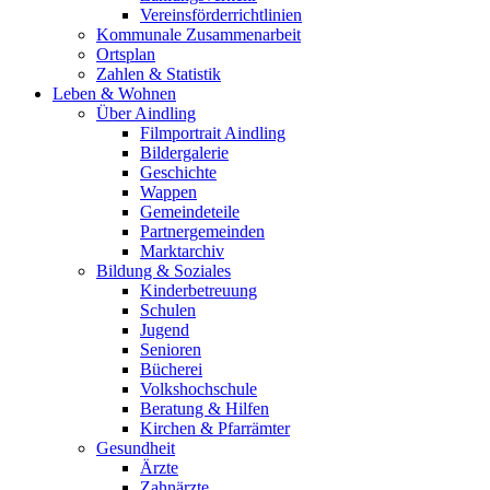
Vereinsförderrichtlinien
Kommunale Zusammenarbeit
Ortsplan
Zahlen & Statistik
Leben & Wohnen
Über Aindling
Filmportrait Aindling
Bildergalerie
Geschichte
Wappen
Gemeindeteile
Partnergemeinden
Marktarchiv
Bildung & Soziales
Kinderbetreuung
Schulen
Jugend
Senioren
Bücherei
Volkshochschule
Beratung & Hilfen
Kirchen & Pfarrämter
Gesundheit
Ärzte
Zahnärzte