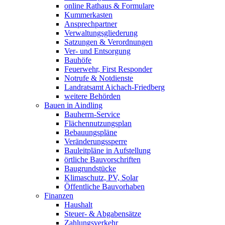
online Rathaus & Formulare
Kummerkasten
Ansprechpartner
Verwaltungsgliederung
Satzungen & Verordnungen
Ver- und Entsorgung
Bauhöfe
Feuerwehr, First Responder
Notrufe & Notdienste
Landratsamt Aichach-Friedberg
weitere Behörden
Bauen in Aindling
Bauherrn-Service
Flächennutzungsplan
Bebauungspläne
Veränderungssperre
Bauleitpläne in Aufstellung
örtliche Bauvorschriften
Baugrundstücke
Klimaschutz, PV, Solar
Öffentliche Bauvorhaben
Finanzen
Haushalt
Steuer- & Abgabensätze
Zahlungsverkehr