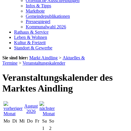
Öffentliche Ausschreibungen
Infos & Tipps
Marktbote
Gemeindepublikationen
Pressespiegel
Kommunalwahl 2026
Rathaus & Service
Leben & Wohnen
Kultur & Freizeit
Standort & Gewerbe
Sie sind hier:
Markt Aindling
>
Aktuelles &
Termine
>
Veranstaltungskalender
Veranstaltungskalender des
Marktes Aindling
August
2026
Mo
Di
Mi
Do
Fr
Sa
So
1
2