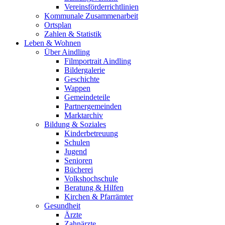
Vereinsförderrichtlinien
Kommunale Zusammenarbeit
Ortsplan
Zahlen & Statistik
Leben & Wohnen
Über Aindling
Filmportrait Aindling
Bildergalerie
Geschichte
Wappen
Gemeindeteile
Partnergemeinden
Marktarchiv
Bildung & Soziales
Kinderbetreuung
Schulen
Jugend
Senioren
Bücherei
Volkshochschule
Beratung & Hilfen
Kirchen & Pfarrämter
Gesundheit
Ärzte
Zahnärzte