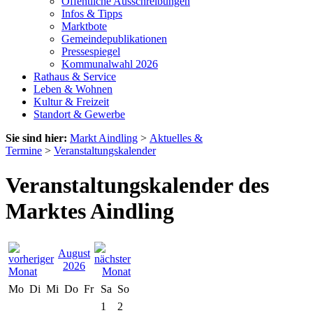
Öffentliche Ausschreibungen
Infos & Tipps
Marktbote
Gemeindepublikationen
Pressespiegel
Kommunalwahl 2026
Rathaus & Service
Leben & Wohnen
Kultur & Freizeit
Standort & Gewerbe
Sie sind hier:
Markt Aindling
>
Aktuelles &
Termine
>
Veranstaltungskalender
Veranstaltungskalender des
Marktes Aindling
August
2026
Mo
Di
Mi
Do
Fr
Sa
So
1
2