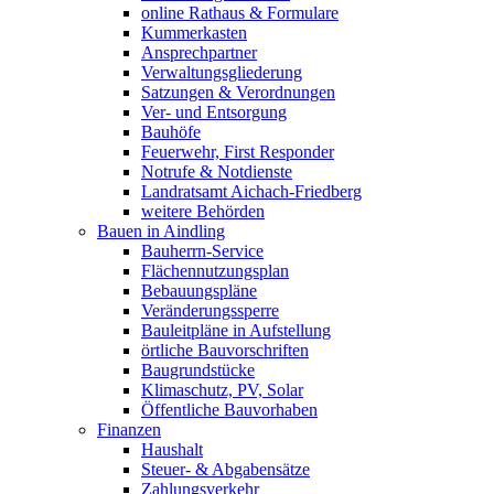
online Rathaus & Formulare
Kummerkasten
Ansprechpartner
Verwaltungsgliederung
Satzungen & Verordnungen
Ver- und Entsorgung
Bauhöfe
Feuerwehr, First Responder
Notrufe & Notdienste
Landratsamt Aichach-Friedberg
weitere Behörden
Bauen in Aindling
Bauherrn-Service
Flächennutzungsplan
Bebauungspläne
Veränderungssperre
Bauleitpläne in Aufstellung
örtliche Bauvorschriften
Baugrundstücke
Klimaschutz, PV, Solar
Öffentliche Bauvorhaben
Finanzen
Haushalt
Steuer- & Abgabensätze
Zahlungsverkehr