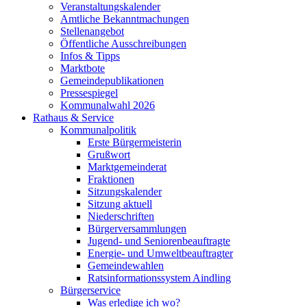
Veranstaltungskalender
Amtliche Bekanntmachungen
Stellenangebot
Öffentliche Ausschreibungen
Infos & Tipps
Marktbote
Gemeindepublikationen
Pressespiegel
Kommunalwahl 2026
Rathaus & Service
Kommunalpolitik
Erste Bürgermeisterin
Grußwort
Marktgemeinderat
Fraktionen
Sitzungskalender
Sitzung aktuell
Niederschriften
Bürgerversammlungen
Jugend- und Seniorenbeauftragte
Energie- und Umweltbeauftragter
Gemeindewahlen
Ratsinformationssystem Aindling
Bürgerservice
Was erledige ich wo?