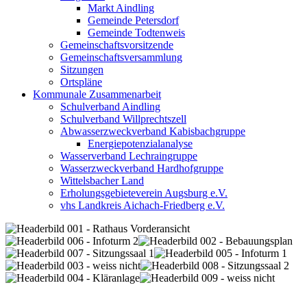
Markt Aindling
Gemeinde Petersdorf
Gemeinde Todtenweis
Gemeinschaftsvorsitzende
Gemeinschaftsversammlung
Sitzungen
Ortspläne
Kommunale Zusammenarbeit
Schulverband Aindling
Schulverband Willprechtszell
Abwasserzweckverband Kabisbachgruppe
Energiepotenzialanalyse
Wasserverband Lechraingruppe
Wasserzweckverband Hardhofgruppe
Wittelsbacher Land
Erholungsgebieteverein Augsburg e.V.
vhs Landkreis Aichach-Friedberg e.V.