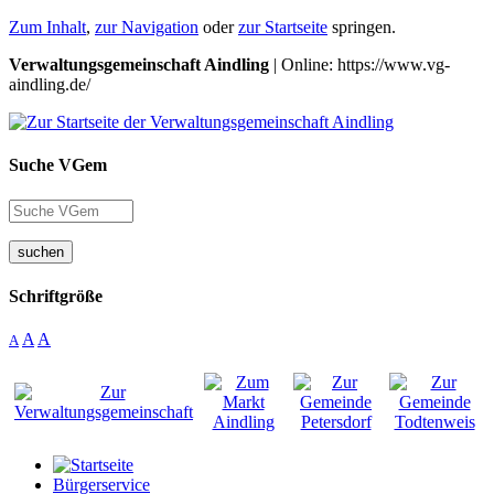
Zum Inhalt
,
zur Navigation
oder
zur Startseite
springen.
Verwaltungsgemeinschaft Aindling
| Online: https://www.vg-
aindling.de/
Suche VGem
suchen
Schriftgröße
A
A
A
Bürgerservice