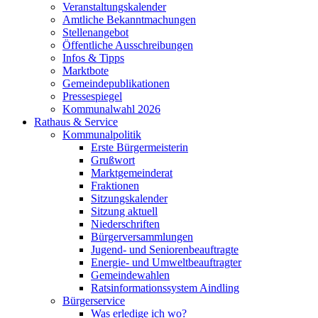
Veranstaltungskalender
Amtliche Bekanntmachungen
Stellenangebot
Öffentliche Ausschreibungen
Infos & Tipps
Marktbote
Gemeindepublikationen
Pressespiegel
Kommunalwahl 2026
Rathaus & Service
Kommunalpolitik
Erste Bürgermeisterin
Grußwort
Marktgemeinderat
Fraktionen
Sitzungskalender
Sitzung aktuell
Niederschriften
Bürgerversammlungen
Jugend- und Seniorenbeauftragte
Energie- und Umweltbeauftragter
Gemeindewahlen
Ratsinformationssystem Aindling
Bürgerservice
Was erledige ich wo?