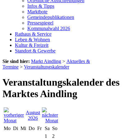
Öffentliche Ausschreibungen
Infos & Tipps
Marktbote
Gemeindepublikationen
Pressespiegel
Kommunalwahl 2026
Rathaus & Service
Leben & Wohnen
Kultur & Freizeit
Standort & Gewerbe
Sie sind hier:
Markt Aindling
>
Aktuelles &
Termine
>
Veranstaltungskalender
Veranstaltungskalender des
Marktes Aindling
August
2026
Mo
Di
Mi
Do
Fr
Sa
So
1
2