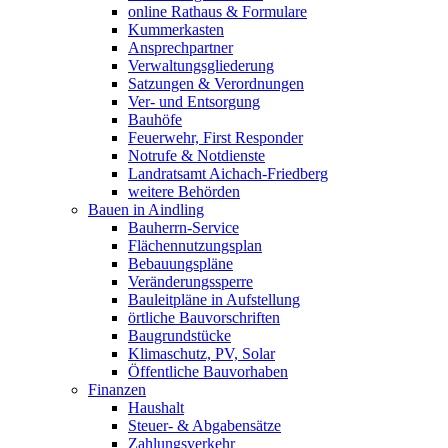
online Rathaus & Formulare
Kummerkasten
Ansprechpartner
Verwaltungsgliederung
Satzungen & Verordnungen
Ver- und Entsorgung
Bauhöfe
Feuerwehr, First Responder
Notrufe & Notdienste
Landratsamt Aichach-Friedberg
weitere Behörden
Bauen in Aindling
Bauherrn-Service
Flächennutzungsplan
Bebauungspläne
Veränderungssperre
Bauleitpläne in Aufstellung
örtliche Bauvorschriften
Baugrundstücke
Klimaschutz, PV, Solar
Öffentliche Bauvorhaben
Finanzen
Haushalt
Steuer- & Abgabensätze
Zahlungsverkehr