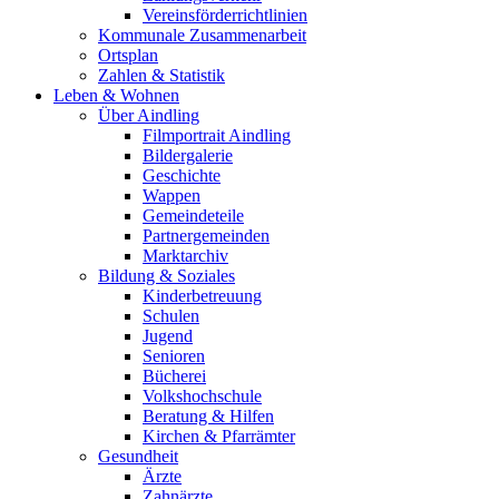
Vereinsförderrichtlinien
Kommunale Zusammenarbeit
Ortsplan
Zahlen & Statistik
Leben & Wohnen
Über Aindling
Filmportrait Aindling
Bildergalerie
Geschichte
Wappen
Gemeindeteile
Partnergemeinden
Marktarchiv
Bildung & Soziales
Kinderbetreuung
Schulen
Jugend
Senioren
Bücherei
Volkshochschule
Beratung & Hilfen
Kirchen & Pfarrämter
Gesundheit
Ärzte
Zahnärzte