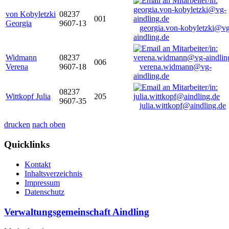
von Kobyletzki
08237
001
Georgia
9607-13
georgia.von-kobyletzki@vg
aindling.de
Widmann
08237
006
Verena
9607-18
verena.widmann@vg-
aindling.de
08237
Wittkopf Julia
205
9607-35
julia.wittkopf@aindling.de
drucken
nach oben
Quicklinks
Kontakt
Inhaltsverzeichnis
Impressum
Datenschutz
Verwaltungsgemeinschaft Aindling