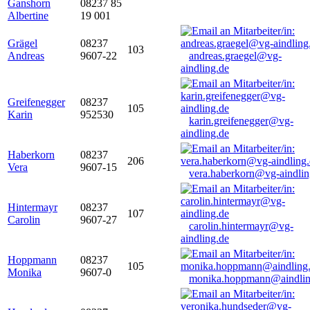
Ganshorn
08237 85
Albertine
19 001
Grägel
08237
103
Andreas
9607-22
andreas.graegel@vg-
aindling.de
Greifenegger
08237
105
Karin
952530
karin.greifenegger@vg-
aindling.de
Haberkorn
08237
206
Vera
9607-15
vera.haberkorn@vg-aindlin
Hintermayr
08237
107
Carolin
9607-27
carolin.hintermayr@vg-
aindling.de
Hoppmann
08237
105
Monika
9607-0
monika.hoppmann@aindlin