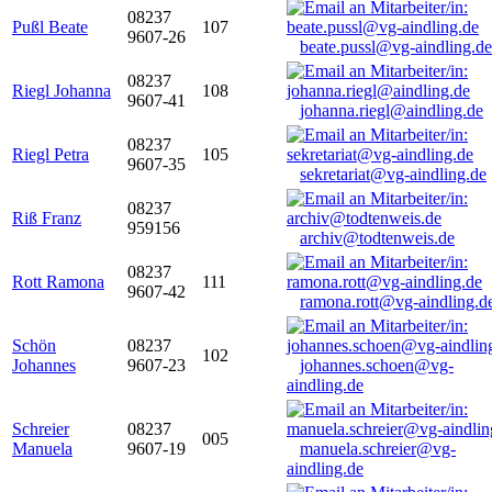
08237
Pußl Beate
107
9607-26
beate.pussl@vg-aindling.de
08237
Riegl Johanna
108
9607-41
johanna.riegl@aindling.de
08237
Riegl Petra
105
9607-35
sekretariat@vg-aindling.de
08237
Riß Franz
959156
archiv@todtenweis.de
08237
Rott Ramona
111
9607-42
ramona.rott@vg-aindling.d
Schön
08237
102
Johannes
9607-23
johannes.schoen@vg-
aindling.de
Schreier
08237
005
Manuela
9607-19
manuela.schreier@vg-
aindling.de