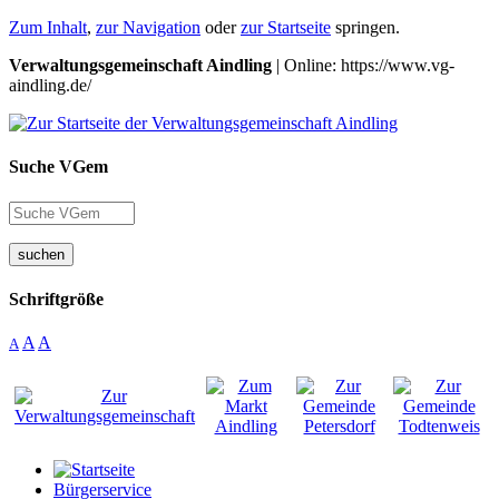
Zum Inhalt
,
zur Navigation
oder
zur Startseite
springen.
Verwaltungsgemeinschaft Aindling
| Online: https://www.vg-
aindling.de/
Suche VGem
suchen
Schriftgröße
A
A
A
Bürgerservice