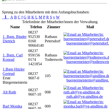
Sprung zu den Mitarbeitern mit dem Anfangsbuchstaben:
1
A
B
C
f
G
H
K
L
M
P
R
S
v
W
Telefonliste der Mitarbeiter/innen der Verwaltung
Name
Telefon
Zimmer
Mail
08237
1. Bgm. Binder
952530
Rathaus
Dietrich
0160
Petersdorf
buergermeister@petersdorf
90664140
08237
1. Bgm. Carl
959156
Rathaus
Konrad
0174
Todtenweis
buergermeister@todtenweis
1421854
1.Bgm Hitzler
Gertrud
08237
105
Erste
9607-0
buergermeisterin@aindling
Bürgermeisterin
08237
Alt Ruth
008
9607-10
ruth.alt@vg-aindling.de
08237
Barl Monika
009
9607-20