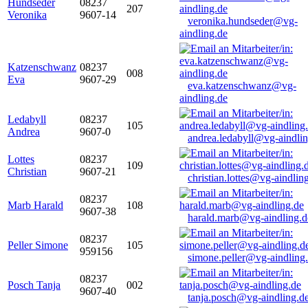
Hundseder
08237
207
Veronika
9607-14
veronika.hundseder@vg-
aindling.de
Katzenschwanz
08237
008
Eva
9607-29
eva.katzenschwanz@vg-
aindling.de
Ledabyll
08237
105
Andrea
9607-0
andrea.ledabyll@vg-aindli
Lottes
08237
109
Christian
9607-21
christian.lottes@vg-aindlin
08237
Marb Harald
108
9607-38
harald.marb@vg-aindling.d
08237
Peller Simone
105
959156
simone.peller@vg-aindling
08237
Posch Tanja
002
9607-40
tanja.posch@vg-aindling.d