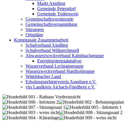
Markt Aindling
Gemeinde Petersdorf
Gemeinde Todtenweis
Gemeinschaftsvorsitzende
Gemeinschaftsversammlung
Sitzungen
Ortspläne
Kommunale Zusammenarbeit
Schulverband Aindling
Schulverband Willprechtszell
Abwasserzweckverband Kabisbachgruppe
Energiepotenzialanalyse
Wasserverband Lechraingruppe
Wasserzweckverband Hardhofgruppe
Wittelsbacher Land
Erholungsgebieteverein Augsburg e.V.
vhs Landkreis Aichach-Friedberg e.V.