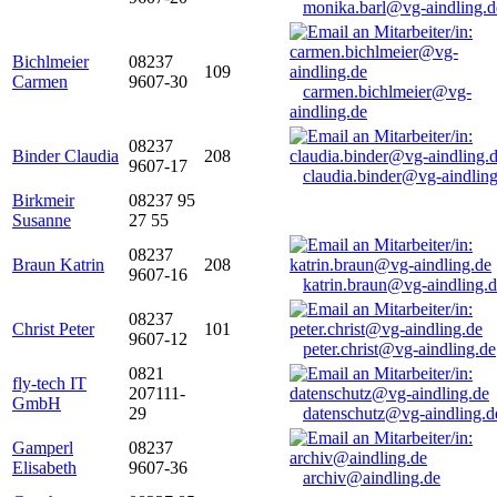
monika.barl@vg-aindling.d
Bichlmeier
08237
109
Carmen
9607-30
carmen.bichlmeier@vg-
aindling.de
08237
Binder Claudia
208
9607-17
claudia.binder@vg-aindling
Birkmeir
08237 95
Susanne
27 55
08237
Braun Katrin
208
9607-16
katrin.braun@vg-aindling.
08237
Christ Peter
101
9607-12
peter.christ@vg-aindling.de
0821
fly-tech IT
207111-
GmbH
29
datenschutz@vg-aindling.d
Gamperl
08237
Elisabeth
9607-36
archiv@aindling.de