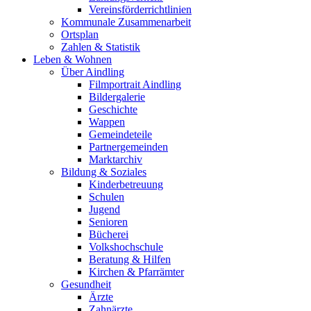
Vereinsförderrichtlinien
Kommunale Zusammenarbeit
Ortsplan
Zahlen & Statistik
Leben & Wohnen
Über Aindling
Filmportrait Aindling
Bildergalerie
Geschichte
Wappen
Gemeindeteile
Partnergemeinden
Marktarchiv
Bildung & Soziales
Kinderbetreuung
Schulen
Jugend
Senioren
Bücherei
Volkshochschule
Beratung & Hilfen
Kirchen & Pfarrämter
Gesundheit
Ärzte
Zahnärzte