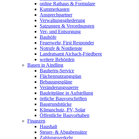
online Rathaus & Formulare
Kummerkasten
Ansprechpartner
Verwaltungsgliederung
Satzungen & Verordnungen
Ver- und Entsorgung
Bauhöfe
Feuerwehr, First Responder
Notrufe & Notdienste
Landratsamt Aichach-Friedberg
weitere Behörden
Bauen in Aindling
Bauherrn-Service
Flächennutzungsplan
Bebauungspläne
Veränderungssperre
Bauleitpläne in Aufstellung
örtliche Bauvorschriften
Baugrundstücke
Klimaschutz, PV, Solar
Öffentliche Bauvorhaben
Finanzen
Haushalt
Steuer- & Abgabensätze
Zahlungsverkehr