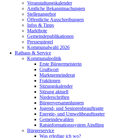
Veranstaltungskalender
Amtliche Bekanntmachungen
Stellenangebot
Öffentliche Ausschreibungen
Infos & Tipps
Marktbote
Gemeindepublikationen
Pressespiegel
Kommunalwahl 2026
Rathaus & Service
Kommunalpolitik
Erste Bürgermeisterin
Grußwort
Marktgemeinderat
Fraktionen
Sitzungskalender
Sitzung aktuell
Niederschriften
Bürgerversammlungen
Jugend- und Seniorenbeauftragte
Energie- und Umweltbeauftragter
Gemeindewahlen
Ratsinformationssystem Aindling
Bürgerservice
Was erledige ich wo?