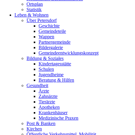
Ortsplan
Statistik
Leben & Wohnen
Über Petersdorf
Geschichte
Gemeindeteile
Wappen
Partnergemeinde
Bildergalerie
Gemeindeentwicklungskonzept
Bildung & Soziales
Kindertagesstätte
Schulen
Jugendheime
Beratung & Hilfen
Gesundheit
Ärzte
Zahnärzte
Tierärzte
Apotheken
Krankenhäuser
Medizinische Praxen
Post & Banken
Kirchen
Öffentliche Verkehrsmittel, Mobilität