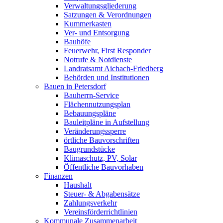
Verwaltungsgliederung
Satzungen & Verordnungen
Kummerkasten
Ver- und Entsorgung
Bauhöfe
Feuerwehr, First Responder
Notrufe & Notdienste
Landratsamt Aichach-Friedberg
Behörden und Institutionen
Bauen in Petersdorf
Bauherrn-Service
Flächennutzungsplan
Bebauungspläne
Bauleitpläne in Aufstellung
Veränderungssperre
örtliche Bauvorschriften
Baugrundstücke
Klimaschutz, PV, Solar
Öffentliche Bauvorhaben
Finanzen
Haushalt
Steuer- & Abgabensätze
Zahlungsverkehr
Vereinsförderrichtlinien
Kommunale Zusammenarbeit