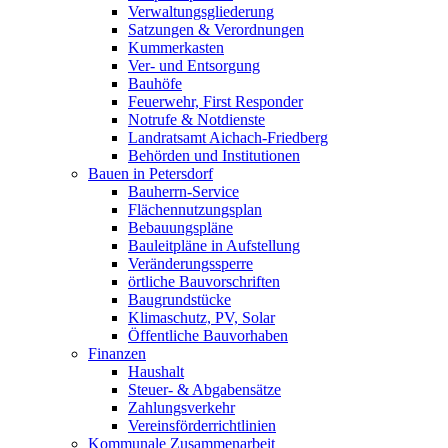
Verwaltungsgliederung
Satzungen & Verordnungen
Kummerkasten
Ver- und Entsorgung
Bauhöfe
Feuerwehr, First Responder
Notrufe & Notdienste
Landratsamt Aichach-Friedberg
Behörden und Institutionen
Bauen in Petersdorf
Bauherrn-Service
Flächennutzungsplan
Bebauungspläne
Bauleitpläne in Aufstellung
Veränderungssperre
örtliche Bauvorschriften
Baugrundstücke
Klimaschutz, PV, Solar
Öffentliche Bauvorhaben
Finanzen
Haushalt
Steuer- & Abgabensätze
Zahlungsverkehr
Vereinsförderrichtlinien
Kommunale Zusammenarbeit