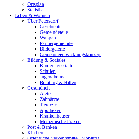
Ortsplan
Statistik
Leben & Wohnen
Über Petersdorf
Geschichte
Gemeindeteile
Wappen
Partnergemeinde
Bildergalerie
Gemeindeentwicklungskonzept
Bildung & Soziales
Kindertagesstätte
Schulen
Jugendheime
Beratung & Hilfen
Gesundheit
Ärzte
Zahnärzte
Tierärzte
Apotheken
Krankenhäuser
Medizinische Praxen
Post & Banken
Kirchen
Öffentliche Verkehrsmittel, Mobilität