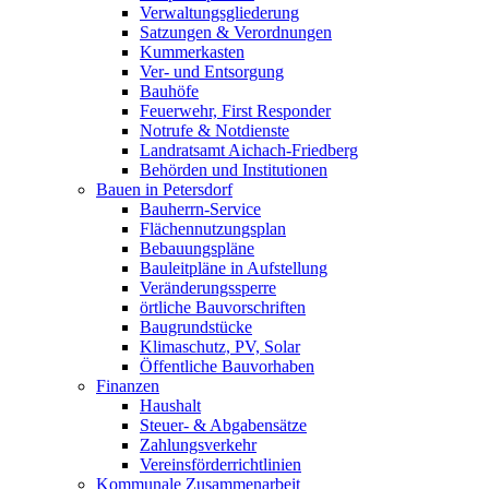
Verwaltungsgliederung
Satzungen & Verordnungen
Kummerkasten
Ver- und Entsorgung
Bauhöfe
Feuerwehr, First Responder
Notrufe & Notdienste
Landratsamt Aichach-Friedberg
Behörden und Institutionen
Bauen in Petersdorf
Bauherrn-Service
Flächennutzungsplan
Bebauungspläne
Bauleitpläne in Aufstellung
Veränderungssperre
örtliche Bauvorschriften
Baugrundstücke
Klimaschutz, PV, Solar
Öffentliche Bauvorhaben
Finanzen
Haushalt
Steuer- & Abgabensätze
Zahlungsverkehr
Vereinsförderrichtlinien
Kommunale Zusammenarbeit