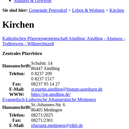
Standort & Gewerbe
Sie sind hier:
Gemeinde Petersdorf
>
Leben & Wohnen
>
Kirchen
Kirchen
Katholischen Pfarreiengemeinschaft Aindling: Aindling - Alsmoos -
Todtenweis - Willprechtszell
Zentrales Pfarrbüro
Schulstr. 14
Hausanschrift:
86447 Aindling
Telefon:
0 8237 209
0 8237 1517
Fax:
08237 95 14 27
E-Mail:
st.martin.aindling@bistum-augsburg.de
WWW:
https://pg-aindling.de/
Evangelisch-Lutherische Johanneskirche Meitingen
St.-Johannes-Str. 6
Hausanschrift:
86405 Meitingen
Telefon:
08271/2025
Fax:
08271/2301
E-Mail:
pfarramt.meitingen@elkb.de