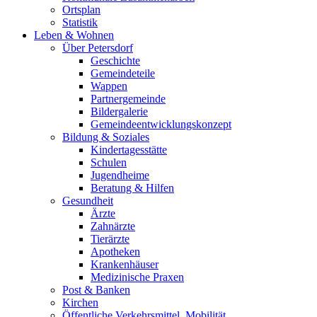
Ortsplan
Statistik
Leben & Wohnen
Über Petersdorf
Geschichte
Gemeindeteile
Wappen
Partnergemeinde
Bildergalerie
Gemeindeentwicklungskonzept
Bildung & Soziales
Kindertagesstätte
Schulen
Jugendheime
Beratung & Hilfen
Gesundheit
Ärzte
Zahnärzte
Tierärzte
Apotheken
Krankenhäuser
Medizinische Praxen
Post & Banken
Kirchen
Öffentliche Verkehrsmittel, Mobilität