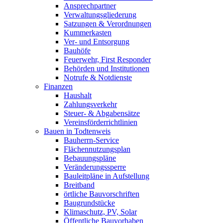
Ansprechpartner
Verwaltungsgliederung
Satzungen & Verordnungen
Kummerkasten
Ver- und Entsorgung
Bauhöfe
Feuerwehr, First Responder
Behörden und Institutionen
Notrufe & Notdienste
Finanzen
Haushalt
Zahlungsverkehr
Steuer- & Abgabensätze
Vereinsförderrichtlinien
Bauen in Todtenweis
Bauherrn-Service
Flächennutzungsplan
Bebauungspläne
Veränderungssperre
Bauleitpläne in Aufstellung
Breitband
örtliche Bauvorschriften
Baugrundstücke
Klimaschutz, PV, Solar
Öffentliche Bauvorhaben