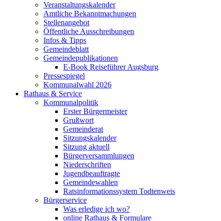
Veranstaltungskalender
Amtliche Bekanntmachungen
Stellenangebot
Öffentliche Ausschreibungen
Infos & Tipps
Gemeindeblatt
Gemeindepublikationen
E-Book Reiseführer Augsburg
Pressespiegel
Kommunalwahl 2026
Rathaus & Service
Kommunalpolitik
Erster Bürgermeister
Grußwort
Gemeinderat
Sitzungskalender
Sitzung aktuell
Bürgerversammlungen
Niederschriften
Jugendbeauftragte
Gemeindewahlen
Ratsinformationssystem Todtenweis
Bürgerservice
Was erledige ich wo?
online Rathaus & Formulare