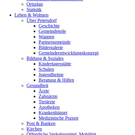
Ortsplan
Statistik
Leben & Wohnen
Über Petersdorf
Geschichte
Gemeindeteile
Wappen
Partnergemeinde
Bildergalerie
Gemeindeentwicklungskonzept
Bildung & Soziales
Kindertagesstätte
Schulen
Jugendheime
Beratung & Hilfen
Gesundheit
Ärzte
Zahnärzte
Tierärzte
Apotheken
Krankenhäuser
Medizinische Praxen
Post & Banken
Kirchen
Öffentliche Verkehrsmittel, Mobilität