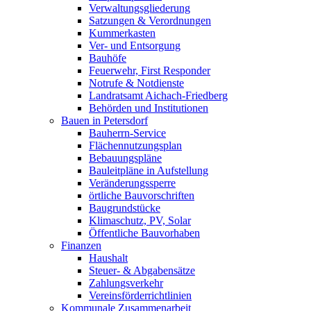
Verwaltungsgliederung
Satzungen & Verordnungen
Kummerkasten
Ver- und Entsorgung
Bauhöfe
Feuerwehr, First Responder
Notrufe & Notdienste
Landratsamt Aichach-Friedberg
Behörden und Institutionen
Bauen in Petersdorf
Bauherrn-Service
Flächennutzungsplan
Bebauungspläne
Bauleitpläne in Aufstellung
Veränderungssperre
örtliche Bauvorschriften
Baugrundstücke
Klimaschutz, PV, Solar
Öffentliche Bauvorhaben
Finanzen
Haushalt
Steuer- & Abgabensätze
Zahlungsverkehr
Vereinsförderrichtlinien
Kommunale Zusammenarbeit